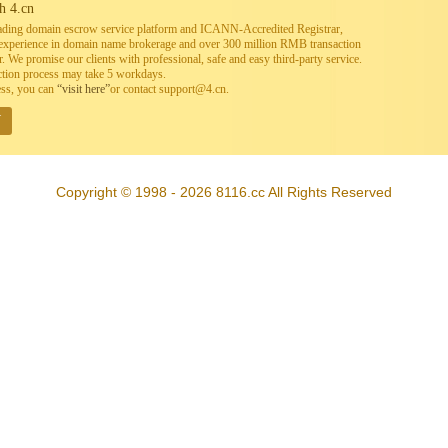
h 4.cn
leading domain escrow service platform and ICANN-Accredited Registrar,
h experience in domain name brokerage and over 300 million RMB transaction
. We promise our clients with professional, safe and easy third-party service.
ction process may take 5 workdays.
ess, you can
“visit here”
or contact support@4.cn.
W
Copyright © 1998 - 2026 8116.cc All Rights Reserved