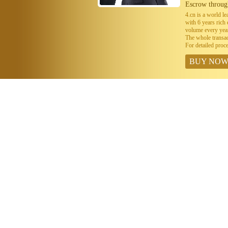
Escrow throug
4.cn is a world 
with 6 years ric
volume every year
The whole transa
For detailed proc
BUY NO