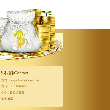
系我们/Contact
邮箱：lukyt@goldenname.com
电话：18758299097
Q Q：1820164138
lukylu826